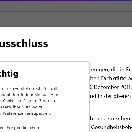
usschluss
die benigne Prostatahyperplasie
Lasersysteme
kräfte in EUROPA, mit Ausnahme derjenigen, die in Fra
chtig
en für alle internationalen medizinischen Fachkräfte b
en Werbegesetz Nr. 2011-2012 vom 29. Dezember 2011, 
iel gesetzt, mit innovativen medizinischen Lösungen
 um zu verstehen, wie Sie mit
n Patienten auf der ganzen Welt Leben zu
zu bieten. Indem Sie auf „Alle
edizinische Fachkräfte sollten ihr Land in der oberen
 Cookies auf Ihrem Gerät zu,
essern, Ihre Nutzung zu
nd Präferenzen anzupassen.
ass die folgenden Seiten ausschließlich medizinischen 
Produkte
Comp
chenden Produktzulassungen von den Gesundheitsbeh
nen Ihre persönlichen
Produkte
Cooki