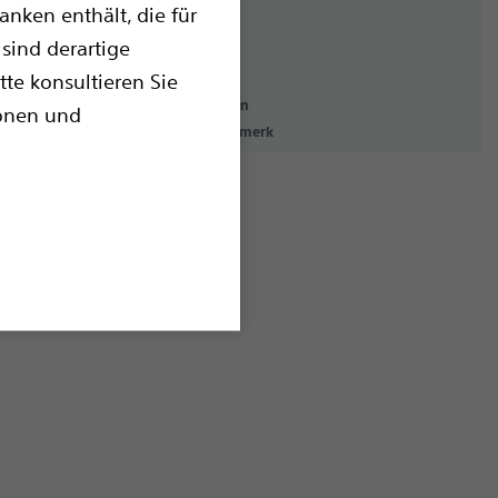
nken enthält, die für
sind derartige
tte konsultieren Sie
erklärung
Nutzungsbedingungen
ionen und
Urheberrechtsvermerk