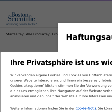
Haftungsa
Startseite
Alle Produkte
Urologie
Laser und Therapien für 
Für medizinische Fach
Ihre Privatsphäre ist uns wi
da die folgenden Seit
nicht dem französisch
Boston Scientific hat es sich zum Z
Wir verwenden eigene Cookies und Cookies von Drittanbietern,
zur Verbesserung der Gesundheit vo
unserer Website interagieren, und Ihnen ein besseres Erlebnis 
entsprechen. Andere m
Cookies akzeptieren“ klicken, stimmen Sie der Verwendung von
verändern.
Website auswählen.
die es uns ermöglichen, Ihre Navigation auf der Website verb
analysieren und den Inhalt der Website auf Ihre Interessen u
Bitte beachten Sie, d
Fachkräfte
Ländern mit entspre
Weitere Informationen finden Sie in der
Cookie-Notiz
. Sie kön
Medizinische Fachrichtungen