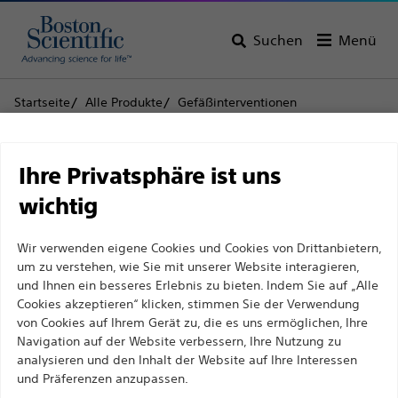
Suchen
Menü
Startseite
Alle Produkte
Gefäßinterventionen
Führungsdrähte
0,018'' (0,46 mm) Führungsdrähte
V-18™ ControlWire® Führungsdraht
Haftungsausschluss
Ihre Privatsphäre ist uns
V-18™ ControlWire®
wichtig
Führungsdraht
Für medizinische Fachkräfte in EUROPA, mit
Wir verwenden eigene Cookies und Cookies von Drittanbietern,
Ausnahme derjenigen, die in Frankreich
um zu verstehen, wie Sie mit unserer Website interagieren,
praktizieren, da die folgenden Seiten für alle
Produkt
Technische Daten
und Ihnen ein besseres Erlebnis zu bieten. Indem Sie auf „Alle
internationalen medizinischen Fachkräfte
Cookies akzeptieren“ klicken, stimmen Sie der Verwendung
von Cookies auf Ihrem Gerät zu, die es uns ermöglichen, Ihre
bestimmt sind, aber nicht dem französischen
Navigation auf der Website verbessern, Ihre Nutzung zu
Werbegesetz Nr. 2011-2012 vom 29. Dezember 2011,
analysieren und den Inhalt der Website auf Ihre Interessen
Artikel 34, entsprechen. Andere medizinische
und Präferenzen anzupassen.