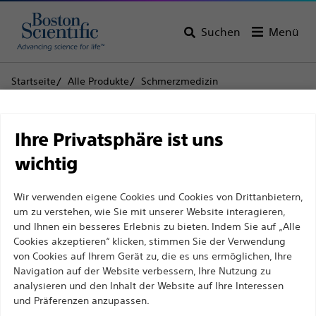
Suchen
Menü
Startseite
Alle Produkte
Schmerzmedizin
Rückenmarkstimulation
Fixierung der Elektrode
CLIK™ X MRT-VERANKERUNG Mechanische Verankerung
Haftungsausschluss
Ihre Privatsphäre ist uns
CLIK™ X MRT-
wichtig
VERANKERUNG
Für medizinische Fachkräfte in EUROPA, mit
Wir verwenden eigene Cookies und Cookies von Drittanbietern,
Ausnahme derjenigen, die in Frankreich
Mechanische
um zu verstehen, wie Sie mit unserer Website interagieren,
praktizieren, da die folgenden Seiten für alle
und Ihnen ein besseres Erlebnis zu bieten. Indem Sie auf „Alle
Verankerung
internationalen medizinischen Fachkräfte
Cookies akzeptieren“ klicken, stimmen Sie der Verwendung
von Cookies auf Ihrem Gerät zu, die es uns ermöglichen, Ihre
bestimmt sind, aber nicht dem französischen
Navigation auf der Website verbessern, Ihre Nutzung zu
Werbegesetz Nr. 2011-2012 vom 29. Dezember 2011,
Produkt
Technische Daten
analysieren und den Inhalt der Website auf Ihre Interessen
Artikel 34, entsprechen. Andere medizinische
und Präferenzen anzupassen.