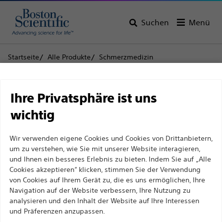
Suchen
Menü
Startseite
Alle Produkte
Schmerzmedizin
Hochfrequenzablation
Einmal-Injektionselektroden und -nadeln
Haftungsausschluss
CR™ Spannungsgeregelte Injektionselektrode
Ihre Privatsphäre ist uns
wichtig
CR™
Für medizinische Fachkräfte in EUROPA, mit
Spannungsgeregelte
Wir verwenden eigene Cookies und Cookies von Drittanbietern,
Ausnahme derjenigen, die in Frankreich
um zu verstehen, wie Sie mit unserer Website interagieren,
Injektionselektrode
praktizieren, da die folgenden Seiten für alle
und Ihnen ein besseres Erlebnis zu bieten. Indem Sie auf „Alle
internationalen medizinischen Fachkräfte
Cookies akzeptieren“ klicken, stimmen Sie der Verwendung
von Cookies auf Ihrem Gerät zu, die es uns ermöglichen, Ihre
bestimmt sind, aber nicht dem französischen
Produkt
Technische Daten
Navigation auf der Website verbessern, Ihre Nutzung zu
Werbegesetz Nr. 2011-2012 vom 29. Dezember 2011,
analysieren und den Inhalt der Website auf Ihre Interessen
Artikel 34, entsprechen. Andere medizinische
und Präferenzen anzupassen.