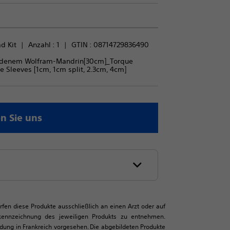
d Kit
Anzahl : 
1
GTIN :
08714729836490
eladenem Wolfram-Mandrin[30cm]_Torque
 Sleeves [1cm, 1cm split, 2.3cm, 4cm]
n Sie uns
ürfen diese Produkte ausschließlich an einen Arzt oder auf
tkennzeichnung des jeweiligen Produkts zu entnehmen.
ndung in Frankreich vorgesehen. Die abgebildeten Produkte