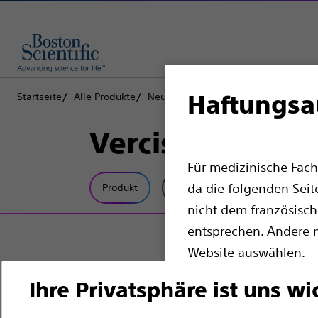
Haftungsa
Startseite
Alle Produkte
Neurologische Chirurgie
Tiefenhir
Vercise™ Cart
Für medizinische Fach
da die folgenden Seit
Produkt
Technische Daten
nicht dem französisch
entsprechen. Andere m
Website auswählen.
Bitte beachten Sie, d
Ihre Privatsphäre ist uns wi
Ländern mit entspre