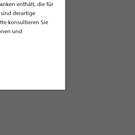
nken enthält, die für
sind derartige
te
tte konsultieren Sie
ionen und
ional Lead Kit