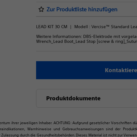
Zur Produktliste hinzufügen
LEAD KIT 30 CM
Modell : 
Vercise™ Standard Lea
Weitere Informationen: DBS-Elektrode mit vorg
Wrench_Lead Boot_Lead Stop [screw & ring]_Suture
Kontaktiere
Produktdokumente
igentum ihrer jeweiligen Inhaber. ACHTUNG: Aufgrund gesetzlicher Vorschriften d
traindikationen, Warnhinweise und Gebrauchsanweisungen sind der Produk
 Zulassung durch die Gesundheitsbehörden. Dieses Material ist nicht zur Verwe