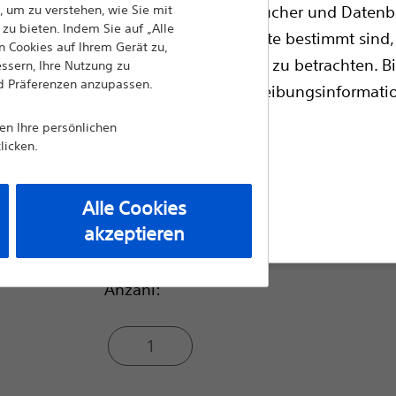
direktionalen Stimulation.
bsite Informationen, Referenzhandbücher und Datenba
 um zu verstehen, wie Sie mit
zu bieten. Indem Sie auf „Alle
zugelassene medizinische Fachkräfte bestimmt sind, 
Vergleich Implantierbare Produk
 Cookies auf Ihrem Gerät zu,
professionelle medizinische Beratung zu betrachten. Bi
essern, Ihre Nutzung zu
nd Präferenzen anzupassen.
ie Gerätekennzeichnung für Verschreibungsinformat
Modell:
en.
nen Ihre persönlichen
licken.
Vercise™ Standard Lead Kit
Alle Cookies
angsseite
Vercise™ Cartesia™ 8-Contact Direct
akzeptieren
Anzahl:
1