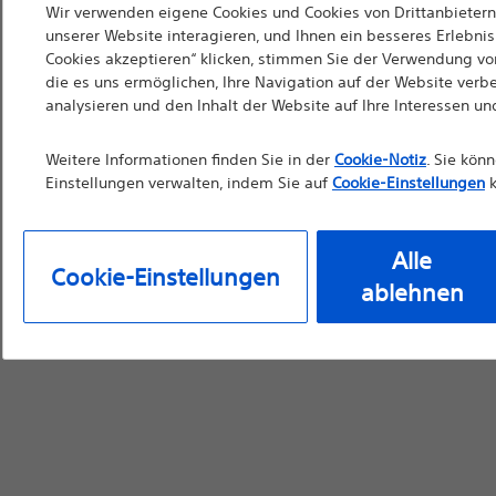
sind. Soweit diese We
Wir verwenden eigene Cookies und Cookies von Drittanbietern,
unserer Website interagieren, und Ihnen ein besseres Erlebnis 
die Verwendung durch 
Cookies akzeptieren“ klicken, stimmen Sie der Verwendung von
Materialien nicht als 
die es uns ermöglichen, Ihre Navigation auf der Website verb
analysieren und den Inhalt der Website auf Ihre Interessen u
vor der Verwendung d
Bedienungsanleitung
Weitere Informationen finden Sie in der
Cookie-Notiz
. Sie kön
Einstellungen verwalten, indem Sie auf
Cookie-Einstellungen
k
Alle
Weiter
Ausg
Cookie-Einstellungen
ablehnen