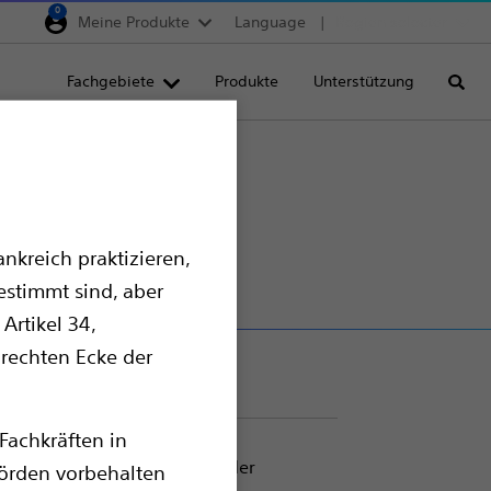
0
Meine Produkte
Language
Region selector
Deutschland
Fachgebiete
Produkte
Unterstützung
Suche
Egypt
España
sia™
France
Italia
nkreich praktizieren,
Saudi Arabia
estimmt sind, aber
South Africa
Artikel 34,
Turkey
 rechten Ecke der
United Kingdom
Europe, Middle East & A
Fachkräften in
rn Next-Level-Präzision bei der
örden vorbehalten