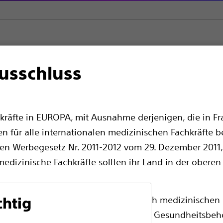
usschluss
nstimulationssysteme
Implantierbare Produkte
Vercise™ Carte
esia™
kräfte in EUROPA, mit Ausnahme derjenigen, die in Fra
en für alle internationalen medizinischen Fachkräfte b
en Werbegesetz Nr. 2011-2012 vom 29. Dezember 2011, 
edizinische Fachkräfte sollten ihr Land in der oberen
ass die folgenden Seiten ausschließlich medizinischen 
chtig
Die Vercise™ Cartesia™ Richtelektroden liefe
chenden Produktzulassungen von den Gesundheitsbeh