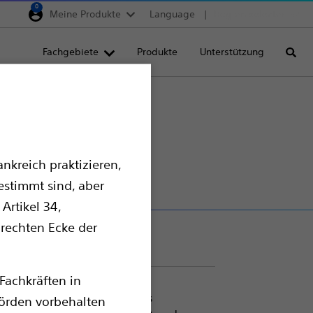
0
Meine Produkte
Language
Region selector
Deutschland
Fachgebiete
Produkte
Unterstützung
Suche
Egypt
España
eter
France
Italia
nkreich praktizieren,
Saudi Arabia
estimmt sind, aber
South Africa
Artikel 34,
Turkey
 rechten Ecke der
United Kingdom
Europe, Middle East & A
Fachkräften in
 und sichere Einbringung eines
örden vorbehalten