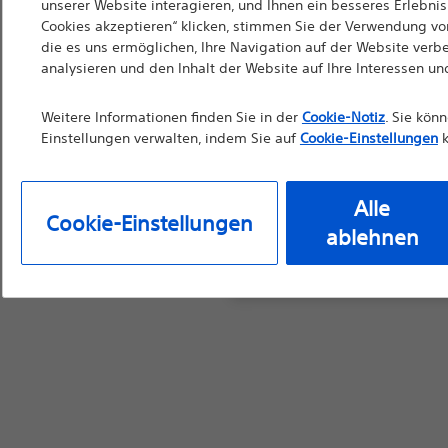
unserer Website interagieren, und Ihnen ein besseres Erlebnis 
sind. Soweit diese We
Cookies akzeptieren“ klicken, stimmen Sie der Verwendung von
die Verwendung durch 
die es uns ermöglichen, Ihre Navigation auf der Website verb
analysieren und den Inhalt der Website auf Ihre Interessen u
Materialien nicht als 
vor der Verwendung d
Weitere Informationen finden Sie in der
Cookie-Notiz
. Sie kön
Bedienungsanleitung
Einstellungen verwalten, indem Sie auf
Cookie-Einstellungen
k
Alle
Cookie-Einstellungen
ablehnen
Weiter
Ausg