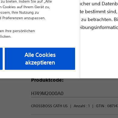
Führungsdrahts über das echte Lumen oder
zu bieten. Indem Sie auf „Alle
bsite Informationen, Referenzhandbücher und Datenba
verschafft vollständigen Zugang bei korona
 Cookies auf Ihrem Gerät zu,
zugelassene medizinische Fachkräfte bestimmt sind, 
essern, Ihre Nutzung zu
nd Präferenzen anzupassen.
professionelle medizinische Beratung zu betrachten. Bi
Vergleich Chronische totale Okk
ie Gerätekennzeichnung für Verschreibungsinformat
nen Ihre persönlichen
en.
Anzahl:
licken.
1
Alle Cookies
akzeptieren
angsseite
Produktcode:
H749M2000A0
CROSSBOSS CATH US
Anzahl : 
1
GTIN :
08714