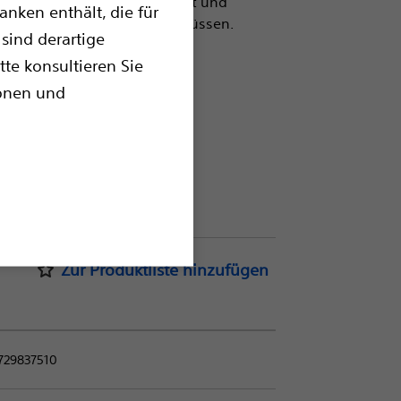
 subintimale Wege konzipiert und
nken enthält, die für
ren chronischen Totalverschlüssen.
sind derartige
tte konsultieren Sie
lusionen
ionen und
Zur Produktliste hinzufügen
729837510