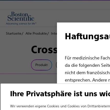
Haftungsa
Startseite
Alle Produkte
Interventionelle Kardiologie
Compl
CrossBoss™ Kor
Für medizinische Fach
da die folgenden Seit
Produkt
Technische Daten
nicht dem französisch
entsprechen. Andere m
Website auswählen.
Ihre Privatsphäre ist uns wi
Bitte beachten Sie, d
Ländern mit entspre
Wir verwenden eigene Cookies und Cookies von Drittanbietern,