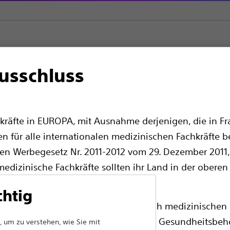
usschluss
ex PCI
Chronische totale Okklusionen
CrossBoss™ Koronarkath
onarkatheter
kräfte in EUROPA, mit Ausnahme derjenigen, die in Fra
en für alle internationalen medizinischen Fachkräfte b
en Werbegesetz Nr. 2011-2012 vom 29. Dezember 2011, 
edizinische Fachkräfte sollten ihr Land in der oberen
chtig
ass die folgenden Seiten ausschließlich medizinischen 
Der CrossBoss Katheter ist für die schnelle
chenden Produktzulassungen von den Gesundheitsbeh
 um zu verstehen, wie Sie mit