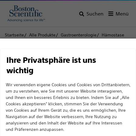
Suchen
Menü
Startseite
Alle Produkte
Gastroenterologie
Hämostase
Bipolare Hämostasesonden
Bipolarer Kabeladapter
Haftungsausschluss
Bipolarer Kabeladapter
Ihre Privatsphäre ist uns
wichtig
Produkt
Technische Daten
Für medizinische Fachkräfte in EUROPA, mit
Wir verwenden eigene Cookies und Cookies von Drittanbietern,
Ausnahme derjenigen, die in Frankreich
um zu verstehen, wie Sie mit unserer Website interagieren,
praktizieren, da die folgenden Seiten für alle
und Ihnen ein besseres Erlebnis zu bieten. Indem Sie auf „Alle
internationalen medizinischen Fachkräfte
Cookies akzeptieren“ klicken, stimmen Sie der Verwendung
von Cookies auf Ihrem Gerät zu, die es uns ermöglichen, Ihre
bestimmt sind, aber nicht dem französischen
Navigation auf der Website verbessern, Ihre Nutzung zu
Werbegesetz Nr. 2011-2012 vom 29. Dezember 2011,
analysieren und den Inhalt der Website auf Ihre Interessen
Artikel 34, entsprechen. Andere medizinische
und Präferenzen anzupassen.