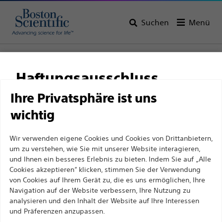
Suchen
Menü
Startseite
Alle Produkte
Gastroenterologie
Endoskopischer Ultraschall (EUS)
Feinnadelbiopsie (FNB)
Haftungsausschluss
Ihre Privatsphäre ist uns
wichtig
Für medizinische Fachkräfte in EUROPA, mit
Ausnahme derjenigen, die in Frankreich
Wir verwenden eigene Cookies und Cookies von Drittanbietern,
praktizieren, da die folgenden Seiten für alle
um zu verstehen, wie Sie mit unserer Website interagieren,
internationalen medizinischen Fachkräfte
und Ihnen ein besseres Erlebnis zu bieten. Indem Sie auf „Alle
Cookies akzeptieren“ klicken, stimmen Sie der Verwendung
bestimmt sind, aber nicht dem französischen
von Cookies auf Ihrem Gerät zu, die es uns ermöglichen, Ihre
Werbegesetz Nr. 2011-2012 vom 29. Dezember 2011,
Boston Scientific hat es sich zum Ziel gesetzt, mit
Navigation auf der Website verbessern, Ihre Nutzung zu
Artikel 34, entsprechen. Andere medizinische
analysieren und den Inhalt der Website auf Ihre Interessen
innovativen medizinischen Lösungen zur
und Präferenzen anzupassen.
Fachkräfte sollten ihr Land in der oberen rechten
Verbesserung der Gesundheit von Patienten auf der