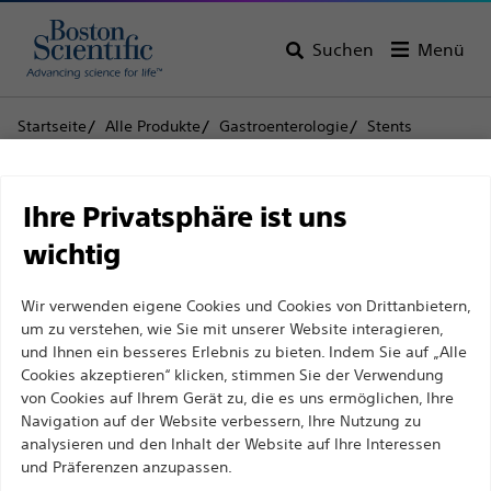
Suchen
Menü
Startseite
Alle Produkte
Gastroenterologie
Stents
Biliäre Kunststoffstents
Advanix™ biliäre Stents Stents – Einzelstents
Haftungsausschluss
Ihre Privatsphäre ist uns
Advanix™ biliäre Stents
wichtig
Stents – Einzelstents
Für medizinische Fachkräfte in EUROPA, mit
Wir verwenden eigene Cookies und Cookies von Drittanbietern,
Ausnahme derjenigen, die in Frankreich
um zu verstehen, wie Sie mit unserer Website interagieren,
praktizieren, da die folgenden Seiten für alle
Produkt
Technische Daten
und Ihnen ein besseres Erlebnis zu bieten. Indem Sie auf „Alle
internationalen medizinischen Fachkräfte
Cookies akzeptieren“ klicken, stimmen Sie der Verwendung
von Cookies auf Ihrem Gerät zu, die es uns ermöglichen, Ihre
bestimmt sind, aber nicht dem französischen
Navigation auf der Website verbessern, Ihre Nutzung zu
Werbegesetz Nr. 2011-2012 vom 29. Dezember 2011,
analysieren und den Inhalt der Website auf Ihre Interessen
Artikel 34, entsprechen. Andere medizinische
und Präferenzen anzupassen.