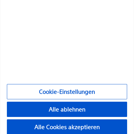
Verbesserung der Gesundheit von Patienten auf der
ganzen Welt Leben zu verändern.
Fachkräfte
Medizinische Fachrichtungen
Produkte
Produkte
Kundenbetreuung & Anfragen
Cookie-Einstellungen
Compliance und Ethik
Cookie-Einstellungen
Alle ablehnen
©2026 Boston Scientific Corporation oder ihre
Alle Cookies akzeptieren
Tochtergesellschaften. Alle Rechte vorbehalten.