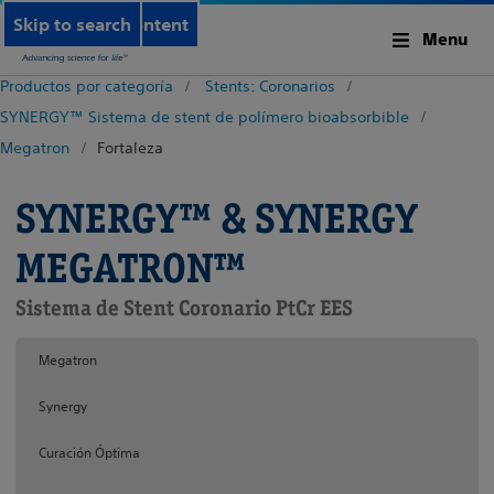
Skip to main content
Skip to search
Menu
Productos por categoría
Stents: Coronarios
SYNERGY™ Sistema de stent de polímero bioabsorbible
Megatron
Fortaleza
SYNERGY™ & SYNERGY
MEGATRON™
Sistema de Stent Coronario PtCr EES
Megatron
Synergy
Curación Óptima