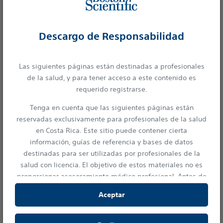
Descargo de Responsabilidad
Las siguientes páginas están destinadas a profesionales
de la salud, y para tener acceso a este contenido es
* SYNERGY MEGATRON con diámetro de 5.0 mm vs. Resolute Onyx con
requerido registrarse.
5.0 mm de diámetro. (N = 3 mínimo). Pruebas de banco realizadas por
Tenga en cuenta que las siguientes páginas están
Boston Scientific Corporation. Datos en archivo. Los resultados de las
reservadas exclusivamente para profesionales de la salud
pruebas de banco no son necesariamente indicativos del desempeño
en Costa Rica. Este sitio puede contener cierta
clínico.
información, guías de referencia y bases de datos
destinadas para ser utilizadas por profesionales de la
salud con licencia. El objetivo de estos materiales no es
proporcionar asesoramiento médico profesional. Antes de
su uso, consulte la etiqueta del dispositivo para obtener
Aceptar
información prescriptiva e instrucciones de
funcionamiento.